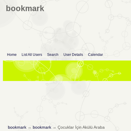
bookmark
Home
List All Users
Search
User Details
Calendar
bookmark
→
bookmark
→
Çocuklar İçin Akülü Araba