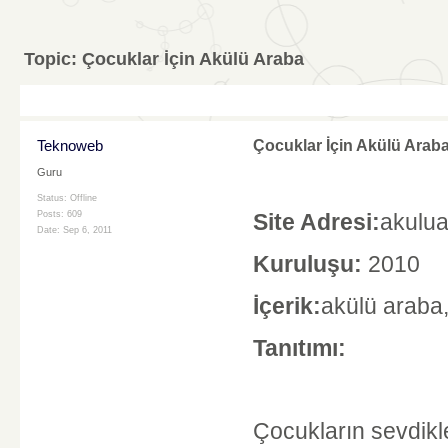
Topic:
Çocuklar İçin Akülü Araba
Teknoweb
Çocuklar İçin Akülü Arab
Guru
Status: Offline
Posts: 609
Site Adresi:
akulua
Date:
Sep 6, 2011
Kuruluşu:
2010
İçerik:
akülü araba,
Tanıtımı:
Çocukların sevdikl