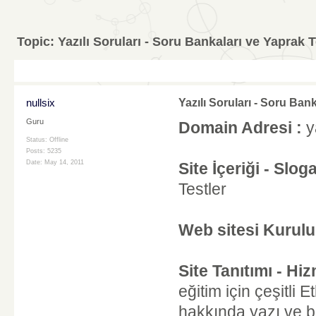
Topic:
Yazılı Soruları - Soru Bankaları ve Yaprak T
nullsix
Yazılı Soruları - Soru Ban
Guru
Domain Adresi :
ya
Status: Offline
Posts: 5235
Date:
May 14, 2011
Site İçeriği - Sloga
Testler
Web sitesi Kuruluş
Site Tanıtımı - Hiz
eğitim için çeşitli 
hakkında yazı ve bil