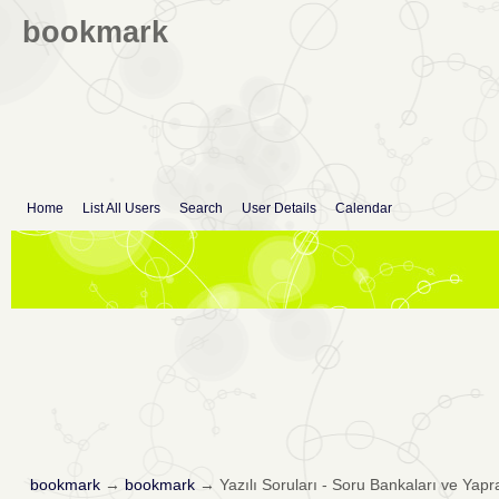
bookmark
Home
List All Users
Search
User Details
Calendar
bookmark
→
bookmark
→
Yazılı Soruları - Soru Bankaları ve Yapr