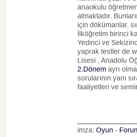
anaokulu öğretmenl
almaktadır. Bunları
için dökümanlar, sın
İlköğretim birinci 
Yedinci ve Sekizinci
yaprak testler de 
Lisesi , Anadolu Öğ
2.Dönem
ayrı olmak
sorularının yanı sı
faaliyetleri ve semi
____________
imza:
Oyun
-
Foru