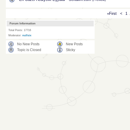
«First
<
1
Forum Information
Total Posts: 17716
Moderator:
nullsix
No New Posts
New Posts
Topic is Closed
Sticky