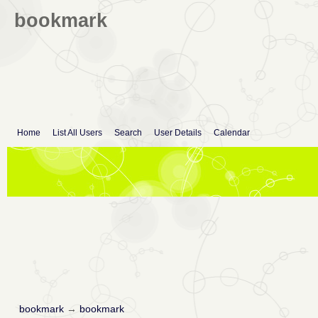
bookmark
Home
List All Users
Search
User Details
Calendar
bookmark
→
bookmark