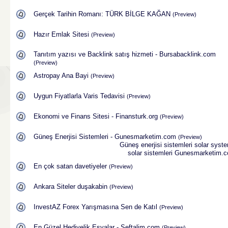
Gerçek Tarihin Romanı: TÜRK BİLGE KAĞAN
(Preview)
Hazır Emlak Sitesi
(Preview)
Tanıtım yazısı ve Backlink satış hizmeti - Bursabacklink.com
(Preview)
Astropay Ana Bayi
(Preview)
Uygun Fiyatlarla Varis Tedavisi
(Preview)
Ekonomi ve Finans Sitesi - Finansturk.org
(Preview)
Güneş Enerjisi Sistemleri - Gunesmarketim.com
(Preview)
Güneş enerjisi sistemleri
solar syst
solar sistemleri
Gunesmarketim.
En çok satan davetiyeler
(Preview)
Ankara Siteler duşakabin
(Preview)
InvestAZ Forex Yarışmasına Sen de Katıl
(Preview)
En Güzel Hediyelik Eşyalar - Seftalim.com
(Preview)