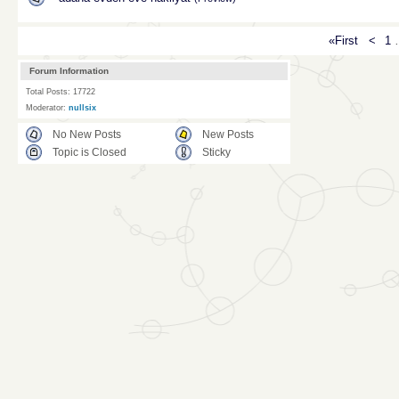
«First
<
1
Forum Information
Total Posts: 17722
Moderator:
nullsix
No New Posts
New Posts
Topic is Closed
Sticky