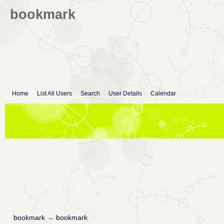
bookmark
Home
List All Users
Search
User Details
Calendar
bookmark
→
bookmark