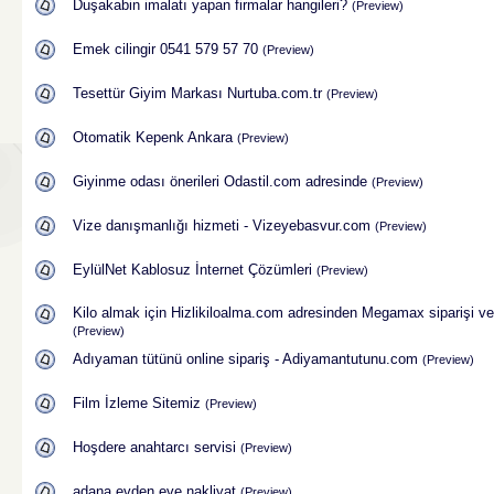
Duşakabin imalatı yapan firmalar hangileri?
(Preview)
Emek cilingir 0541 579 57 70
(Preview)
Tesettür Giyim Markası Nurtuba.com.tr
(Preview)
Otomatik Kepenk Ankara
(Preview)
Giyinme odası önerileri Odastil.com adresinde
(Preview)
Vize danışmanlığı hizmeti - Vizeyebasvur.com
(Preview)
EylülNet Kablosuz İnternet Çözümleri
(Preview)
Kilo almak için Hizlikiloalma.com adresinden Megamax siparişi ve
(Preview)
Adıyaman tütünü online sipariş - Adiyamantutunu.com
(Preview)
Film İzleme Sitemiz
(Preview)
Hoşdere anahtarcı servisi
(Preview)
adana evden eve nakliyat
(Preview)