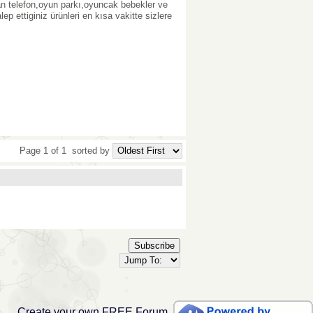
an telefon,oyun parkı,oyuncak bebekler ve
lep ettiginiz ürünleri en kısa vakitte sizlere
Page 1 of 1
sorted by
Subscribe
Create your own FREE Forum