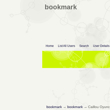
bookmark
Home
List All Users
Search
User Details
bookmark
→
bookmark
→
Caillou Oyunc