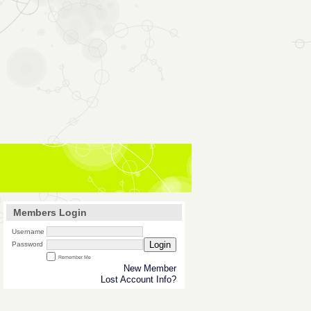
Members Login
Username
Login
Password
Remember Me
New Member
Lost Account Info?