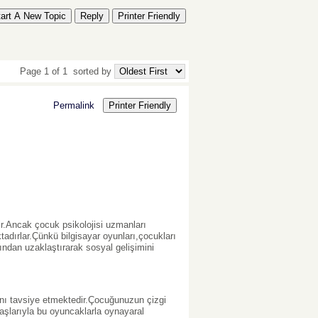
tart A New Topic
Reply
Printer Friendly
Page 1 of 1
sorted by
Permalink
Printer Friendly
r.Ancak çocuk psikolojisi uzmanları
ktadırlar.Çünkü bilgisayar oyunları,çocukları
ından uzaklaştırarak sosyal gelişimini
ını tavsiye etmektedir.Çocuğunuzun çizgi
aşlarıyla bu oyuncaklarla oynayaral