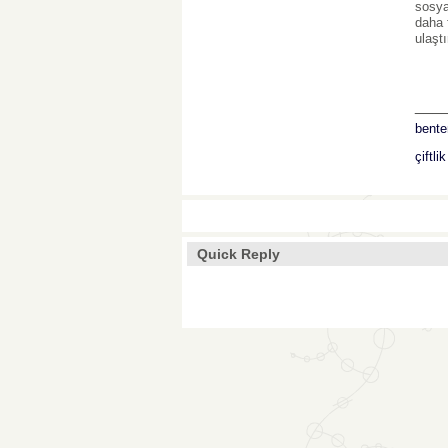
sosya
daha f
ulaştı
___
bente
çiftli
Quick Reply