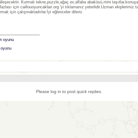
lleşecektir. Kurmalı tekne,puzzle,ağaç ev,alfaba abaküsü,mini taşıtlar,konuş
azlası için caillouoyuncaklari.org 'yi tıklamanız yeterlidir.Uzman ekiplerimiz ta
rmak için çalışmaktadırlar.İyi eğlenceler dileriz.
_______________
n oyunu
k oyunu
Please log in to post quick replies.