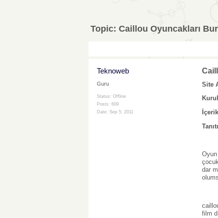
Topic:
Caillou Oyuncakları Bu
Teknoweb
Cail
Site 
Guru
Status: Offline
Kuru
Posts: 609
İçerik
Date:
Sep 5, 2011
Tanıt
Oyun 
çocuk
dar m
olums
caill
film 