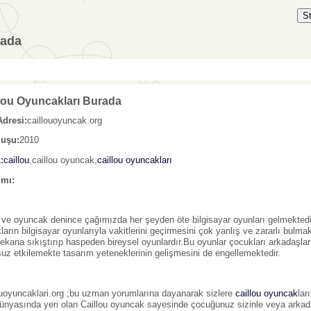
S
rada
lou Oyuncakları Burada
Adresi:
caillouoyuncak.org
luşu:
2010
:
caillou
,caillou oyuncak,
caillou oyuncakları
ımı:
ve oyuncak denince çağımızda her şeyden öte bilgisayar oyunları gelmektedi
ların bilgisayar oyunlarıyla vakitlerini geçirmesini çok yanlış ve zararlı bulma
ekana sıkıştırıp haspeden bireysel oyunlardır.Bu oyunlar çocukları arkadaşlar
uz etkilemekte tasarım yeteneklerinin gelişmesini de engellemektedir.
ouoyuncaklari.org ;bu uzman yorumlarına dayanarak sizlere
caillou oyuncak
lar
dünyasında yeri olan Caillou oyuncak sayesinde çocuğunuz sizinle veya arkad